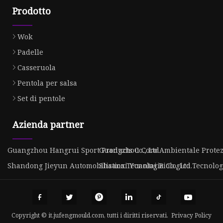
Prodotto
Wok
Padelle
Casseruola
Pentola per salsa
Set di pentole
Azienda partner
Guangzhou Hangrui Sport Products Co., Ltd
Guangzhou Coro Ambientale Protezi
Shandong Jieyun Automobilistico Tecnologia Co., Ltd.
Shaanxi Yuantai Biologico Tecnologi
Copyright © it.jufengmould.com, tutti i diritti riservati.
Privacy Policy