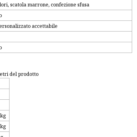
lori, scatola marrone, confezione sfusa
o
ersonalizzato accettabile
o
tri del prodotto
 kg
 kg