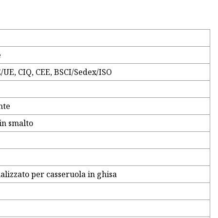
e
/UE, CIQ, CEE, BSCI/Sedex/ISO
nte
in smalto
alizzato per casseruola in ghisa