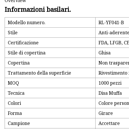
Overview
Informazioni basilari.
Modello numero.
RL-YF041-B
Stile
Anti-aderent
Certificazione
FDA, LFGB, CE
Stile di copertina
Ghisa
Copertina
Non traspare
Trattamento della superficie
Rivestimento 
MOQ
1000 pezzi
Tecnica
Disa Muffa
Colori
Colore person
Forma
Girare
Campione
Accettare