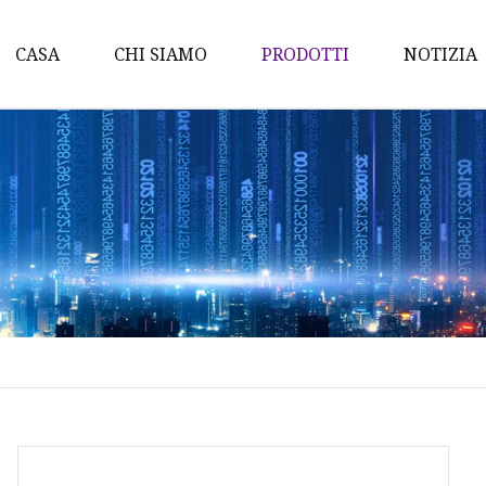
CASA
CHI SIAMO
PRODOTTI
NOTIZIA
Wok
Padelle
Casseruola
Pentola per salsa
Set di pentole