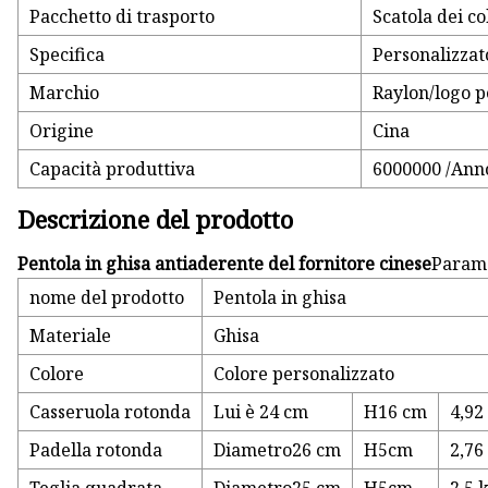
Pacchetto di trasporto
Scatola dei co
Specifica
Personalizzat
Marchio
Raylon/logo p
Origine
Cina
Capacità produttiva
6000000 /Ann
Descrizione del prodotto
Pentola in ghisa antiaderente del fornitore cinese
Parame
nome del prodotto
Pentola in ghisa
Materiale
Ghisa
Colore
Colore personalizzato
Casseruola rotonda
Lui è 24 cm
H16 cm
4,92
Padella rotonda
Diametro26 cm
H5cm
2,76