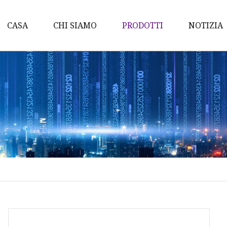
CASA
CHI SIAMO
PRODOTTI
NOTIZIA
Wok
Padelle
Casseruola
Pentola per salsa
Set di pentole