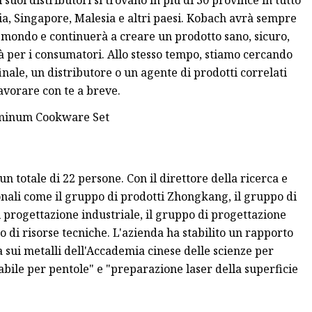
 suoi distributori si trovano in più di 30 province in tutto
lia, Singapore, Malesia e altri paesi. Kobach avrà sempre
l mondo e continuerà a creare un prodotto sano, sicuro,
ità per i consumatori. Allo stesso tempo, stiamo cercando
finale, un distributore o un agente di prodotti correlati
lavorare con te a breve.
un totale di 22 persone. Con il direttore della ricerca e
ionali come il gruppo di prodotti Zhongkang, il gruppo di
di progettazione industriale, il gruppo di progettazione
o di risorse tecniche. L'azienda ha stabilito un rapporto
a sui metalli dell'Accademia cinese delle scienze per
dabile per pentole" e "preparazione laser della superficie