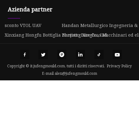
Azienda partner
sconto VTOL UAV
Handan Metallurgico Ingegneria & R
Xinxiang Hongfu Bottiglia Berretto Fare Co., Ltd.
Zhejiang Xinghuo Macchinari ed ele
Copyright © it.jufengmould.com, tutti i diritti riservati.
Privacy Policy
E-mail
alex@jufengmould.com