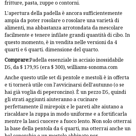
fritture, pasta, zuppe o contorni.
L'apertura della padella è ancora sufficientemente
ampia da poter rosolare o rosolare una varietà di
alimenti, ma abbastanza arrotondata da mescolare
facilmente e tenere infilate grandi quantità di cibo. In
questo momento, è in vendita nelle versioni da 4
quarti e 6 quarti. dimensione del quarto.
Comprare:
Padella essenziale in acciaio inossidabile
D5, da $ 179,95 (era $ 300), williams-sonoma.com
Anche questo utile set di pentole e mestoli è in offerta
e ti tornerà utile con l'avvicinarsi dell'autunno (o se
hai già voglia di peperoncino). È un pezzo D5, quindi
gli strati aggiunti aiuteranno a cucinare
perfettamente il mirepoix e le pareti alte aiutano a
riscaldare la zuppa in modo uniforme e a fortificarla
mentre la lasci cuocere a fuoco lento. Non solo otterrai
la base della pentola da 6 quarti, ma otterrai anche un
bel coperchio e un mestolo abbinato per