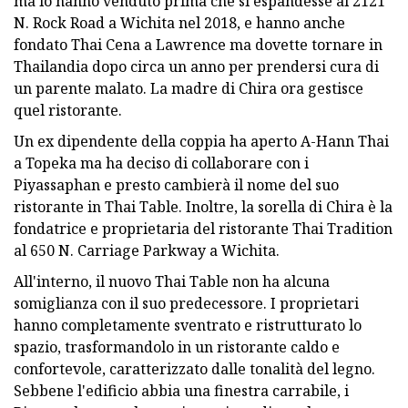
ma lo hanno venduto prima che si espandesse al 2121
N. Rock Road a Wichita nel 2018, e hanno anche
fondato Thai Cena a Lawrence ma dovette tornare in
Thailandia dopo circa un anno per prendersi cura di
un parente malato. La madre di Chira ora gestisce
quel ristorante.
Un ex dipendente della coppia ha aperto A-Hann Thai
a Topeka ma ha deciso di collaborare con i
Piyassaphan e presto cambierà il nome del suo
ristorante in Thai Table. Inoltre, la sorella di Chira è la
fondatrice e proprietaria del ristorante Thai Tradition
al 650 N. Carriage Parkway a Wichita.
All'interno, il nuovo Thai Table non ha alcuna
somiglianza con il suo predecessore. I proprietari
hanno completamente sventrato e ristrutturato lo
spazio, trasformandolo in un ristorante caldo e
confortevole, caratterizzato dalle tonalità del legno.
Sebbene l'edificio abbia una finestra carrabile, i