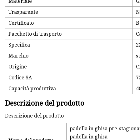
Materiale
G
Trasparente
N
Certificato
B
Pacchetto di trasporto
C
Specifica
2
Marchio
s
Origine
C
Codice SA
7
Capacità produttiva
4
Descrizione del prodotto
Descrizione del prodotto
padella in ghisa pre-stagiona
padella in ghisa