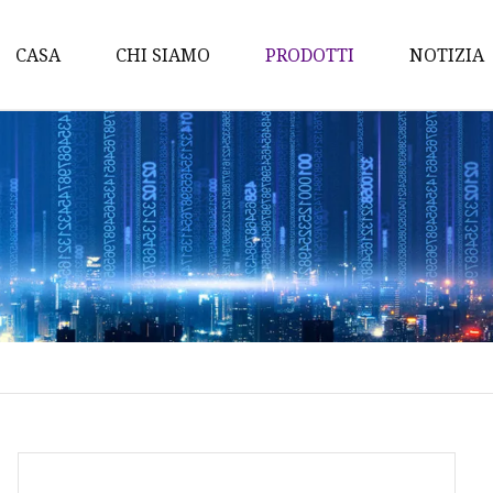
CASA
CHI SIAMO
PRODOTTI
NOTIZIA
Wok
Padelle
Casseruola
Pentola per salsa
Set di pentole