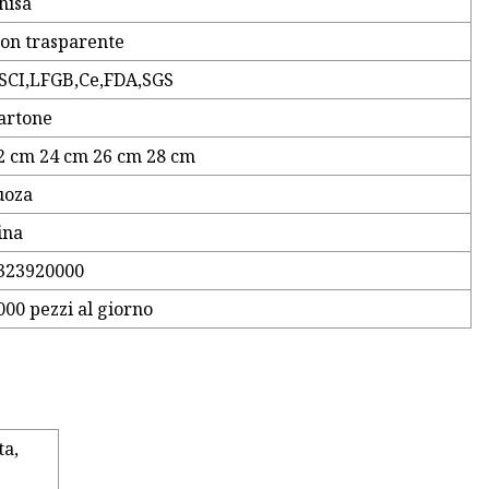
hisa
on trasparente
SCI,LFGB,Ce,FDA,SGS
artone
2 cm 24 cm 26 cm 28 cm
uoza
ina
323920000
000 pezzi al giorno
ta,